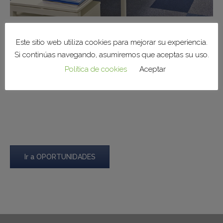
Este sitio web utiliza cookies para mejorar su experiencia.
Si continúas navegando, asumiremos que aceptas su uso.
Compruebe los perfiles profesionales en nuestras
Política de cookies
Aceptar
sedes de :
Alemania
–
Brasil
–
España
–
Polonia
–
México
Ir a OPORTUNIDADES