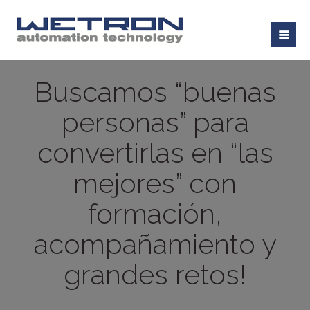
Buscamos “buenas
personas” para
convertirlas en “las
mejores” con
formación,
acompañamiento y
grandes retos!