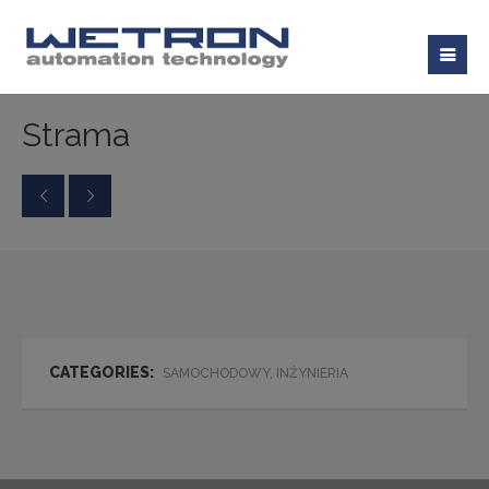
Strama
CATEGORIES:
SAMOCHODOWY, INŹYNIERIA