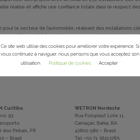
’elle réalise et affiche une confiance totale dans le respect de
 pour le secteur de l’automobile, réalisant des installations cl
ues entièrement fabriqués avec sa propre technologie, projet
 électriques : lignes de convoyeurs, cellules et lignes de soudu
Ce site web utilise des cookies pour améliorer votre expérience. Si
 de surfaces.
vous continuez à naviguer, nous pensons que vous acceptez son
utilisation.
Politique de cookies
Accepter
 Curitiba
WETRON Nordeste
roi, 93
Rua Poloplast Lote 11,
Aeroporto
Camaçari, Bahia, BA
 dos Pinhais, PR
42802-580 – Brasil
0 – Brasil
Tel: +55 71 36213765