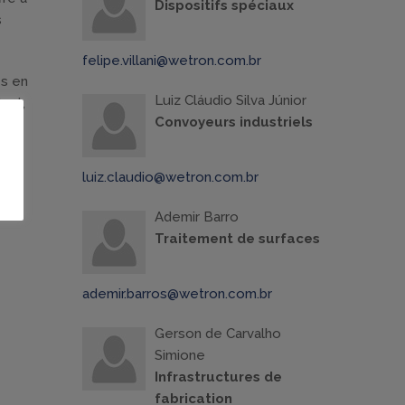
Dispositifs spéciaux
s
felipe.villani@wetron.com.br
és en
Luiz Cláudio Silva Júnior
ant,
Convoyeurs industriels
re
luiz.claudio@wetron.com.br
Ademir Barro
Traitement de surfaces
ademir.barros@wetron.com.br
Gerson de Carvalho
Simione
Infrastructures de
fabrication