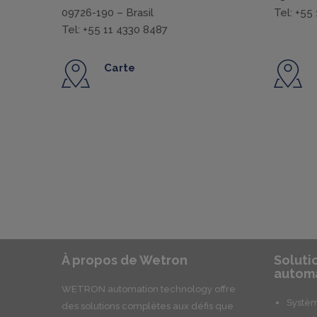
09726-190 – Brasil
Tel: +55
Tel: +55 11 4330 8487
Carte
À propos de Wetron
Soluti
automa
WETRON automation technology offre
Systèm
des solutions complètes aux défis que