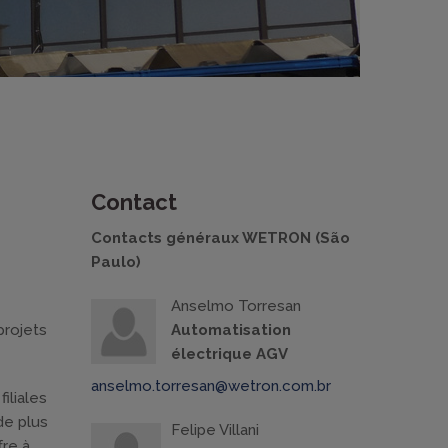
Contact
Contacts généraux WETRON (São
Paulo)
Anselmo Torresan
projets
Automatisation
électrique AGV
anselmo.torresan@wetron.com.br
iliales
de plus
Felipe Villani
fre à