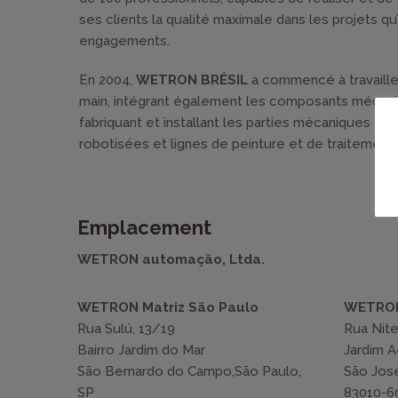
ses clients la qualité maximale dans les projets qu
engagements.
En 2004,
WETRON BRÉSIL
a commencé à travailler
main, intégrant également les composants mécaniq
fabriquant et installant les parties mécaniques et
robotisées et lignes de peinture et de traitement
Emplacement
WETRON automação, Ltda.
WETRON Matriz São Paulo
WETRON
Rua Sulú, 13/19
Rua Nite
Bairro Jardim do Mar
Jardim 
São Bernardo do Campo,São Paulo,
São José
SP
83010-60