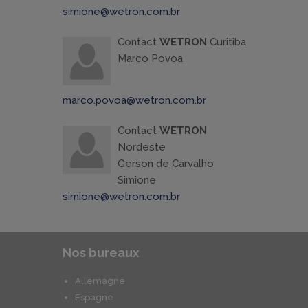
simione@wetron.com.br
Contact
WETRON
Curitiba
Marco Povoa
marco.povoa@wetron.com.br
Contact
WETRON
Nordeste
Gerson de Carvalho
Simione
simione@wetron.com.br
Nos bureaux
Allemagne
Espagne