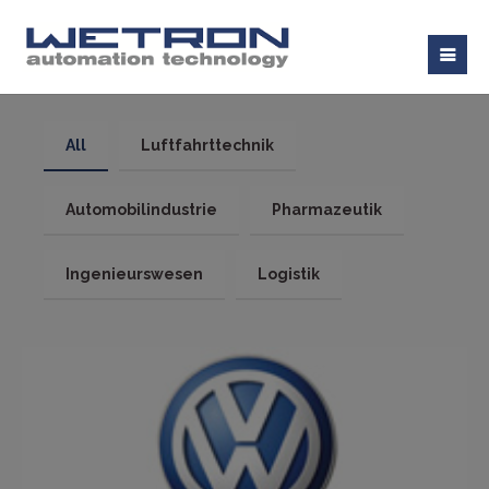
All
Luftfahrttechnik
Automobilindustrie
Pharmazeutik
Ingenieurswesen
Logistik