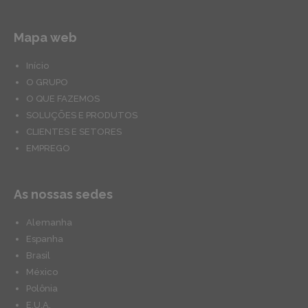
Mapa web
Início
O GRUPO
O QUE FAZEMOS
SOLUÇÕES E PRODUTOS
CLIENTES E SETORES
EMPREGO
As nossas sedes
Alemanha
Espanha
Brasil
México
Polônia
E.U.A.