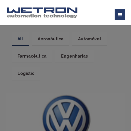
All
Aeronáutica
Automóvel
Farmacêutica
Engenharias
Logístic