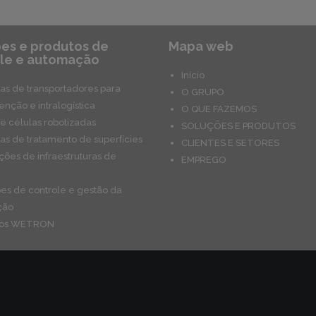
es e produtos de
Mapa web
le e automação
Início
as de transportadores para
O GRUPO
nção e intralogística
O QUE FAZEMOS
 e células robotizadas
SOLUÇÕES E PRODUTOS
as de tratamento de superfícies
CLIENTES E SETORES
ações de infraestruturas de
EMPREGO
a
es de controle e gestão da
ção
tos WETRON