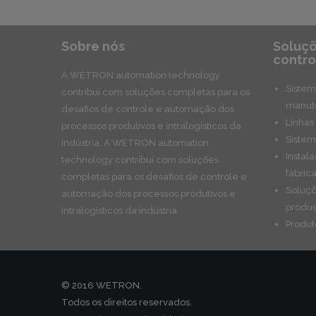
Sobre nós
Soluçõ
contro
A WETRON automation technology
Sistem
contribui com soluções completas para os
manute
desafios de controle e automação dos
Linhas
processos produtivos e intralogísticos da
Sistem
indústria. A WETRON automation
Instal
technology contribui com soluções
fábric
completas para os desafios de controle e
Soluçõ
automação dos processos produtivos e
produ
intralogísticos da indústria.
Produ
© 2016 WETRON.
Todos os direitos reservados.