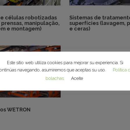
 e células robotizadas
Sistemas de tratament
, prensas, manipulação,
superfícies (lavagem, p
em e montagem)
e ceras)
Este sitio web utiliza cookies para mejorar su experiencia. Si
ontinúas navegando, asumiremos que aceptas su uso.
Política 
bolachas
Aceite
tos WETRON