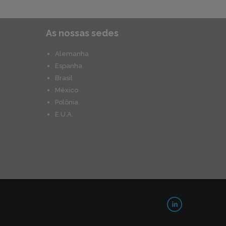
As nossas sedes
Alemanha
Espanha
Brasil
México
Polônia
E.U.A.