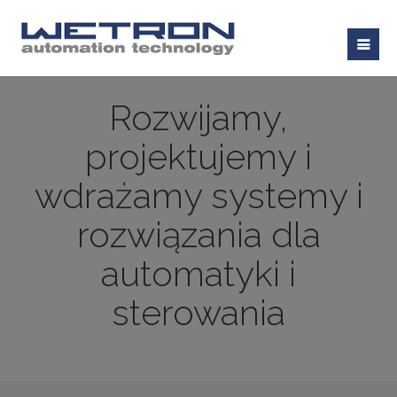
Rozwijamy,
projektujemy i
wdrażamy systemy i
rozwiązania dla
automatyki i
sterowania