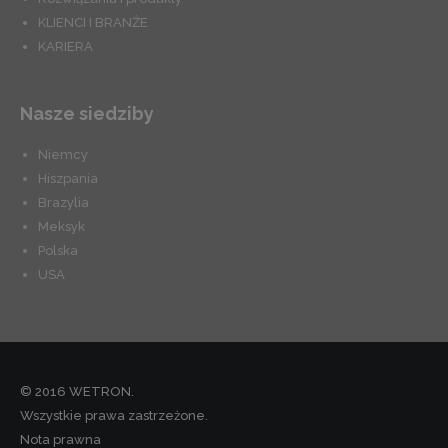
KLIENCI I BRANŻE
KARIERA
Nasze siedziby
Niemcy
Hiszpania
Brazylia
Meksyk
Polska
USA
© 2016 WETRON.
Wszystkie prawa zastrzeżone.
Nota prawna